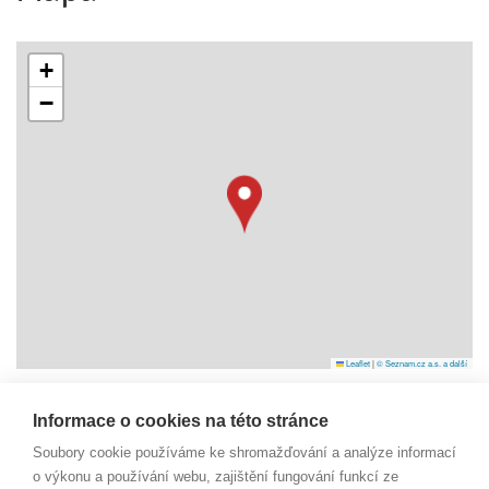
+
−
Leaflet
|
© Seznam.cz a.s. a další
Informace o cookies na této stránce
Náměstí Svobody 6
Soubory cookie používáme ke shromažďování a analýze informací
738 01 Frýdek-Místek
IČO: 29392055
o výkonu a používání webu, zajištění fungování funkcí ze