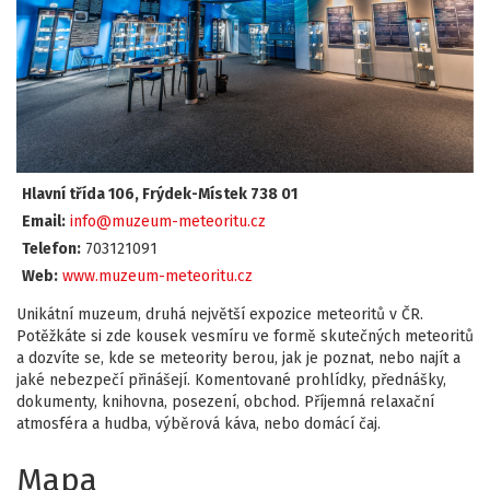
Hlavní třída 106, Frýdek-Místek 738 01
Email:
info@muzeum-meteoritu.cz
Telefon:
703121091
Web:
www.muzeum-meteoritu.cz
Unikátní muzeum, druhá největší expozice meteoritů v ČR.
Potěžkáte si zde kousek vesmíru ve formě skutečných meteoritů
a dozvíte se, kde se meteority berou, jak je poznat, nebo najít a
jaké nebezpečí přinášejí. Komentované prohlídky, přednášky,
dokumenty, knihovna, posezení, obchod. Příjemná relaxační
atmosféra a hudba, výběrová káva, nebo domácí čaj.
Mapa