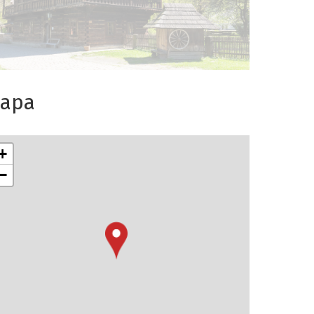
apa
+
−