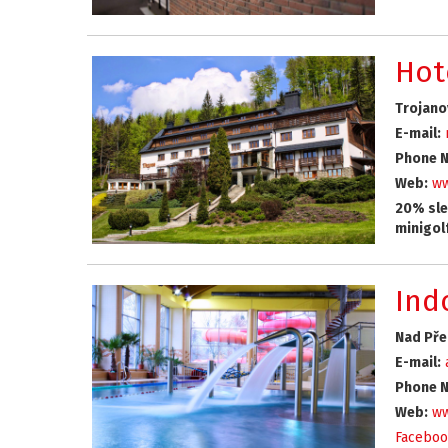
Hot
Trojano
E-mail:
Phone N
Web:
ww
20% sle
minigol
Ind
Nad Pře
E-mail:
Phone N
Web:
ww
Faceboo