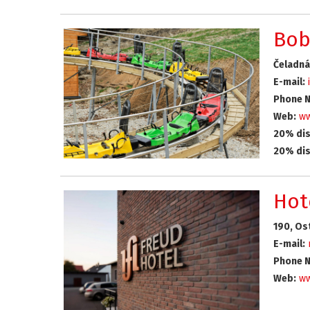
Bob
Čeladná
E-mail:
Phone N
Web:
ww
20% dis
20% dis
Hot
190, Os
E-mail:
Phone N
Web:
ww