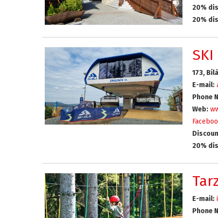
20% dis
20% dis
SKI 
173, Bíl
E-mail:
Phone N
Web:
ww
Faceboo
Discount
20% dis
Tar
E-mail:
Phone N