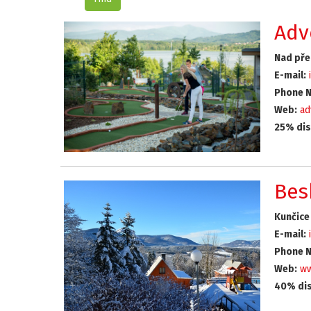
Adv
Nad pře
E-mail:
Phone N
Web:
ad
25% dis
Bes
Kunčice
E-mail:
Phone N
Web:
ww
40% dis