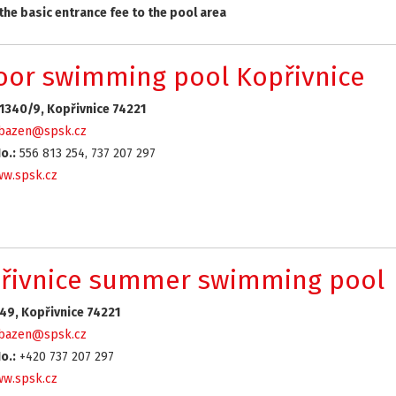
the basic entrance fee to the pool area
oor swimming pool Kopřivnice
1340/9, Kopřivnice 74221
bazen@spsk.cz
o.:
556 813 254, 737 207 297
w.spsk.cz
řivnice summer swimming pool
49, Kopřivnice 74221
bazen@spsk.cz
o.:
+420 737 207 297
w.spsk.cz