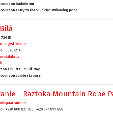
count on badminton
count on entry to the Sluníčko swimming pool
Bílá
á 73915
areal@skibila.cz
o.:
602632145
w.skibila.cz
k
 on ski lifts - multi-day
count on combi ski pass
zanie - Ráztoka Mountain Rope P
info@tarzanie.cz
o.:
+420 800 827 926, +420 777 899 888