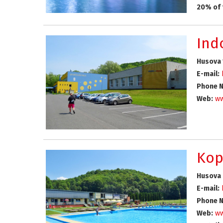
20% of 
Ind
Husova 
E-mail:
Phone N
Web:
ww
Kop
Husova 
E-mail:
Phone N
Web:
ww