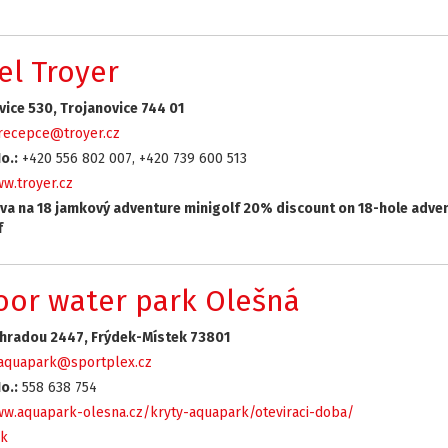
el Troyer
vice 530, Trojanovice 744 01
recepce@troyer.cz
o.:
+420 556 802 007, +420 739 600 513
w.troyer.cz
va na 18 jamkový adventure minigolf 20% discount on 18-hole adve
f
oor water park Olešná
hradou 2447, Frýdek-Místek 73801
aquapark@sportplex.cz
o.:
558 638 754
w.aquapark-olesna.cz/kryty-aquapark/oteviraci-doba/
k