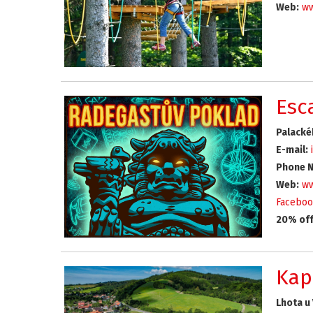
Web:
ww
Esc
Palacké
E-mail:
Phone N
Web:
ww
Faceboo
20% off
Kap
Lhota u 