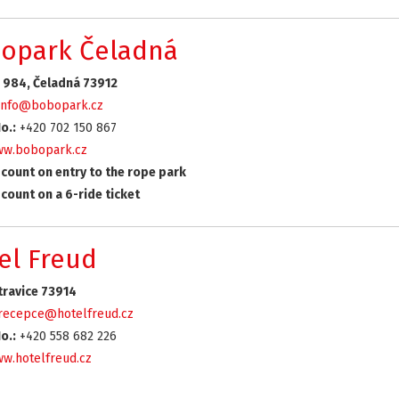
opark Čeladná
 984, Čeladná 73912
info@bobopark.cz
o.:
+420 702 150 867
w.bobopark.cz
count on entry to the rope park
count on a 6-ride ticket
el Freud
travice 73914
recepce@hotelfreud.cz
o.:
+420 558 682 226
w.hotelfreud.cz