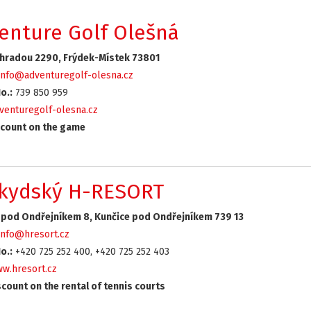
enture Golf Olešná
hradou 2290, Frýdek-Místek 73801
info@adventuregolf-olesna.cz
o.:
739 850 959
venturegolf-olesna.cz
count on the game
kydský H-RESORT
 pod Ondřejníkem 8, Kunčice pod Ondřejníkem 739 13
info@hresort.cz
o.:
+420 725 252 400, +420 725 252 403
w.hresort.cz
count on the rental of tennis courts