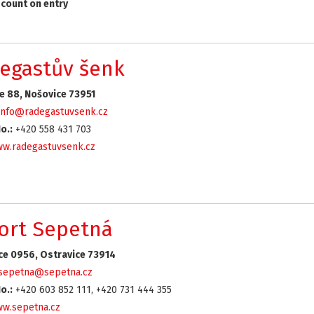
count on entry
egastův šenk
e 88, Nošovice 73951
info@radegastuvsenk.cz
o.:
+420 558 431 703
w.radegastuvsenk.cz
ort Sepetná
ce 0956, Ostravice 73914
sepetna@sepetna.cz
o.:
+420 603 852 111, +420 731 444 355
w.sepetna.cz