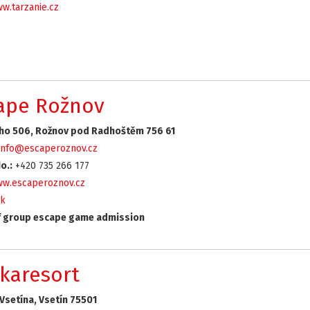
w.tarzanie.cz
ape Rožnov
ho 506, Rožnov pod Radhoštěm 756 61
info@escaperoznov.cz
o.:
+420 735 266 177
w.escaperoznov.cz
k
 group escape game admission
karesort
Vsetína, Vsetín 75501