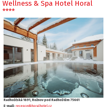
Wellness & Spa Hotel Horal
****
Radhošťská 1691, Rožnov pod Radhoštěm 75661
E-mail:
recepce@horalhotel.cz