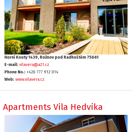
Horní Kouty 1439, Rožnov pod Radhoštěm 75661
E-mail:
vilavera@a21.cz
Phone No.:
+420 777 912 014
Web:
www.vilavera.cz
Apartments Vila Hedvika