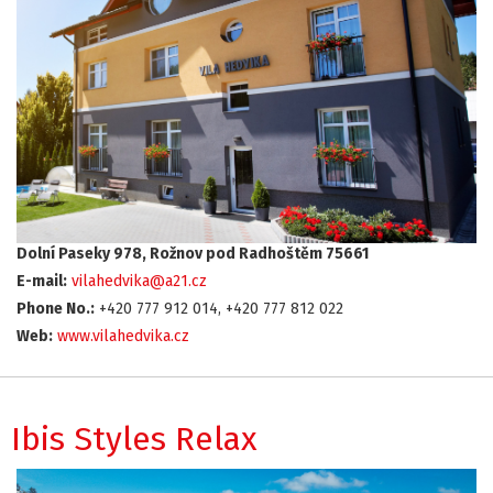
Dolní Paseky 978, Rožnov pod Radhoštěm 75661
E-mail:
vilahedvika@a21.cz
Phone No.:
+420 777 912 014, +420 777 812 022
Web:
www.vilahedvika.cz
Ibis Styles Relax