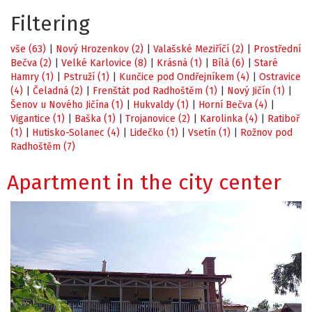
Filtering
vše (63)
|
Nový Hrozenkov (2)
|
Valašské Meziříčí (2)
|
Prostřední
Bečva (2)
|
Velké Karlovice (8)
|
Krásná (1)
|
Bílá (6)
|
Staré
Hamry (1)
|
Pstruží (1)
|
Kunčice pod Ondřejníkem (4)
|
Ostravice
(4)
|
Čeladná (2)
|
Frenštát pod Radhoštěm (1)
|
Nový Jičín (1)
|
Šenov u Nového Jičína (1)
|
Hukvaldy (1)
|
Horní Bečva (4)
|
Vigantice (1)
|
Baška (1)
|
Trojanovice (2)
|
Karolinka (4)
|
Ratiboř
(1)
|
Hutisko-Solanec (4)
|
Lidečko (1)
|
Vsetín (1)
|
Rožnov pod
Radhoštěm (7)
Apartment in the city center