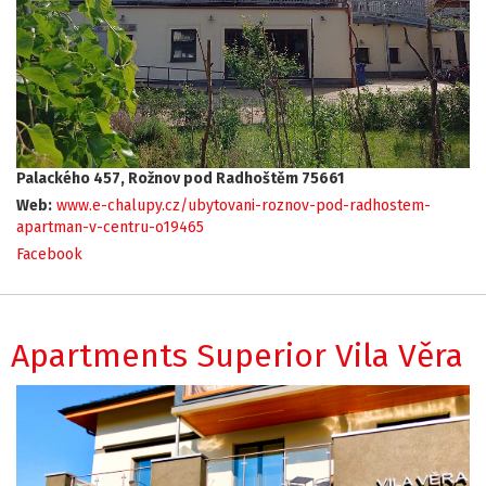
Palackého 457, Rožnov pod Radhoštěm 75661
Web:
www.e-chalupy.cz/ubytovani-roznov-pod-radhostem-
apartman-v-centru-o19465
Facebook
Apartments Superior Vila Věra