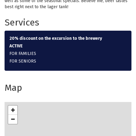
well as some of the seasonal specials. Believe me, beer tastes
best right next to the lager tank!
Services
20% discount on the excursion to the brewery
ACTIVE
FOR FAMILIES
FOR SENIORS
Map
+
−