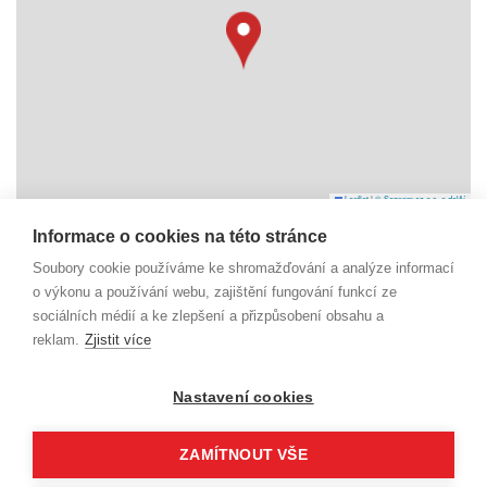
Leaflet
|
© Seznam.cz a.s. a další
Informace o cookies na této stránce
Náměstí Svobody 6
Soubory cookie používáme ke shromažďování a analýze informací
738 01 Frýdek-Místek
o výkonu a používání webu, zajištění fungování funkcí ze
IČO: 29392055
sociálních médií a ke zlepšení a přizpůsobení obsahu a
reklam.
Zjistit více
dm@beskydy-info.cz
Nastavení cookies
ZAMÍTNOUT VŠE