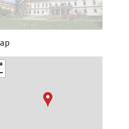
ap
+
−