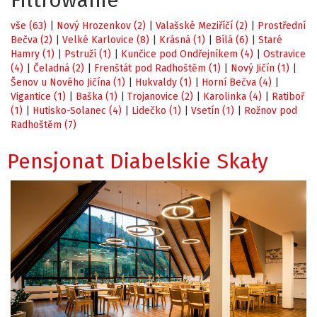
Filtrowanie
vše (63)
|
Nový Hrozenkov (2)
|
Valašské Meziříčí (2)
|
Prostřední
Bečva (2)
|
Velké Karlovice (8)
|
Krásná (1)
|
Bílá (6)
|
Staré
Hamry (1)
|
Pstruží (1)
|
Kunčice pod Ondřejníkem (4)
|
Ostravice
(4)
|
Čeladná (2)
|
Frenštát pod Radhoštěm (1)
|
Nový Jičín (1)
|
Šenov u Nového Jičína (1)
|
Hukvaldy (1)
|
Horní Bečva (4)
|
Vigantice (1)
|
Baška (1)
|
Trojanovice (2)
|
Karolinka (4)
|
Ratiboř
(1)
|
Hutisko-Solanec (4)
|
Lidečko (1)
|
Vsetín (1)
|
Rožnov pod
Radhoštěm (7)
Pensjonat Diabelskie Skały