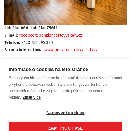
Lidečko 466, Lidečko 75612
E-mail:
recepce@penzioncertovyskaly.cz
Telefon:
+420 732 595 380
Strona internetowa:
www.penzioncertovyskaly.cz
Informace o cookies na této stránce
Soubory cookie používáme ke shromažďování a analýze informací
Náměstí Svobody 6
738 01 Frýdek-Místek
o výkonu a používání webu, zajištění fungování funkcí ze
IČO: 29392055
sociálních médií a ke zlepšení a přizpůsobení obsahu a
reklam.
Zjistit více
dm@beskydy-info.cz
Nastavení cookies
ZAMÍTNOUT VŠE