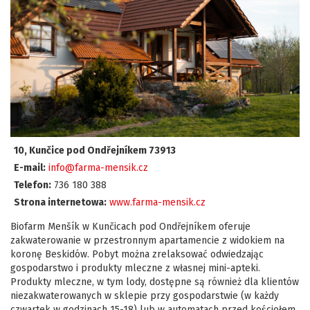
10, Kunčice pod Ondřejníkem 73913
E-mail:
info@farma-mensik.cz
Telefon:
736 180 388
Strona internetowa:
www.farma-mensik.cz
Biofarm Menšík w Kunčicach pod Ondřejníkem oferuje
zakwaterowanie w przestronnym apartamencie z widokiem na
koronę Beskidów. Pobyt można zrelaksować odwiedzając
gospodarstwo i produkty mleczne z własnej mini-apteki.
Produkty mleczne, w tym lody, dostępne są również dla klientów
niezakwaterowanych w sklepie przy gospodarstwie (w każdy
czwartek w godzinach 15-18) lub w automatach przed kościołem