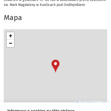
św. Marii Magdaleny w Kunčicach pod Ondřejníkiem.
Mapa
+
−
Leaflet
|
© Seznam.cz a.s. a další
Informace o cookies na této stránce