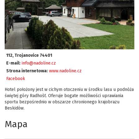
112, Trojanovice 74401
E-mail:
info@nadoline.cz
Strona internetowa:
www.nadoline.cz
Facebook
Hotel położony jest w cichym otoczeniu w środku lasu u podnóża
świętej góry Radhošť. Oferuje bogate możliwości uprawiania
sportu bezpośrednio w obszarze chronionego krajobrazu
Beskidów.
Mapa