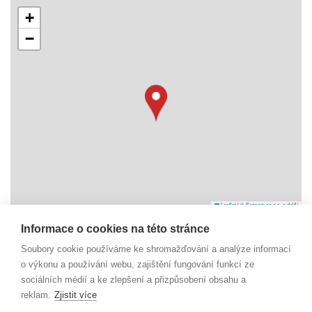
+
−
Leaflet
|
© Seznam.cz a.s. a další
Informace o cookies na této stránce
Náměstí Svobody 6
Soubory cookie používáme ke shromažďování a analýze informací
738 01 Frýdek-Místek
o výkonu a používání webu, zajištění fungování funkcí ze
IČO: 29392055
sociálních médií a ke zlepšení a přizpůsobení obsahu a
reklam.
Zjistit více