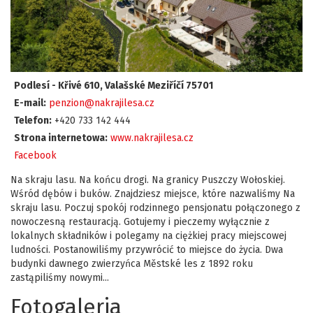
Podlesí - Křivé 610, Valašské Meziříčí 75701
E-mail:
penzion@nakrajilesa.cz
Telefon:
+420 733 142 444
Strona internetowa:
www.nakrajilesa.cz
Facebook
Na skraju lasu. Na końcu drogi. Na granicy Puszczy Wołoskiej.
Wśród dębów i buków. Znajdziesz miejsce, które nazwaliśmy Na
skraju lasu. Poczuj spokój rodzinnego pensjonatu połączonego z
nowoczesną restauracją. Gotujemy i pieczemy wyłącznie z
lokalnych składników i polegamy na ciężkiej pracy miejscowej
ludności. Postanowiliśmy przywrócić to miejsce do życia. Dwa
budynki dawnego zwierzyńca Městské les z 1892 roku
zastąpiliśmy nowymi...
Fotogaleria