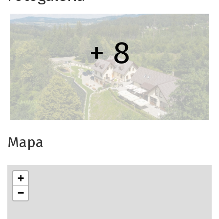
+ 8
Mapa
+
−