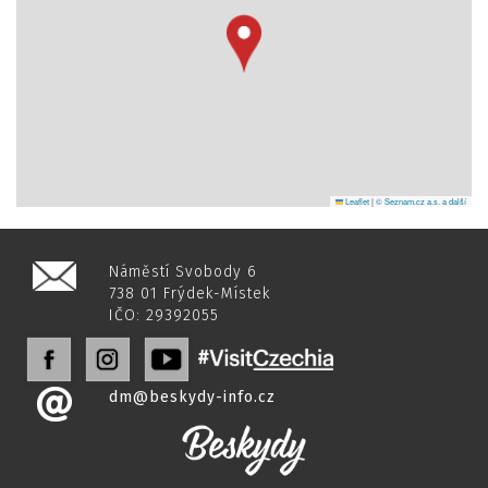
Leaflet
|
© Seznam.cz a.s. a další
Náměstí Svobody 6
738 01 Frýdek-Místek
IČO: 29392055
dm@beskydy-info.cz