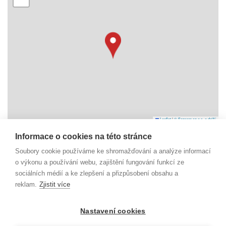
Leaflet
|
© Seznam.cz a.s. a další
Informace o cookies na této stránce
Náměstí Svobody 6
Soubory cookie používáme ke shromažďování a analýze informací
738 01 Frýdek-Místek
o výkonu a používání webu, zajištění fungování funkcí ze
IČO: 29392055
sociálních médií a ke zlepšení a přizpůsobení obsahu a
reklam.
Zjistit více
dm@beskydy-info.cz
Nastavení cookies