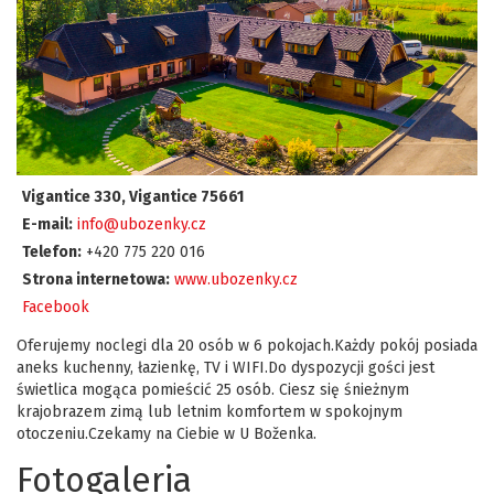
Vigantice 330, Vigantice 75661
E-mail:
info@ubozenky.cz
Telefon:
+420 775 220 016
Strona internetowa:
www.ubozenky.cz
Facebook
Oferujemy noclegi dla 20 osób w 6 pokojach.Każdy pokój posiada
aneks kuchenny, łazienkę, TV i WIFI.Do dyspozycji gości jest
świetlica mogąca pomieścić 25 osób. Ciesz się śnieżnym
krajobrazem zimą lub letnim komfortem w spokojnym
otoczeniu.Czekamy na Ciebie w U Boženka.
Fotogaleria