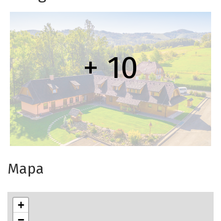
+ 10
Mapa
+
−