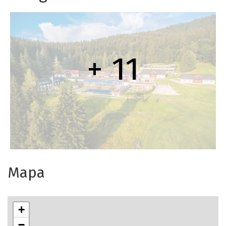
+ 11
Mapa
+
−