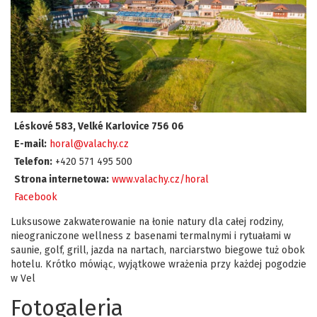
Léskové 583, Velké Karlovice 756 06
E-mail:
horal@valachy.cz
Telefon:
+420 571 495 500
Strona internetowa:
www.valachy.cz/horal
Facebook
Luksusowe zakwaterowanie na łonie natury dla całej rodziny,
nieograniczone wellness z basenami termalnymi i rytuałami w
saunie, golf, grill, jazda na nartach, narciarstwo biegowe tuż obok
hotelu. Krótko mówiąc, wyjątkowe wrażenia przy każdej pogodzie
w Vel
Fotogaleria