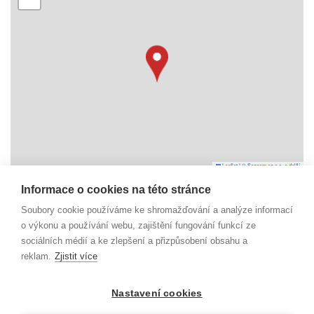
Leaflet
|
© Seznam.cz a.s. a další
Informace o cookies na této stránce
Soubory cookie používáme ke shromažďování a analýze informací
Náměstí Svobody 6
738 01 Frýdek-Místek
o výkonu a používání webu, zajištění fungování funkcí ze
IČO: 29392055
sociálních médií a ke zlepšení a přizpůsobení obsahu a
reklam.
Zjistit více
dm@beskydy-info.cz
Nastavení cookies