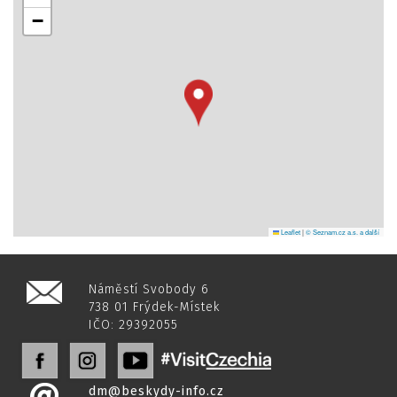
−
Leaflet
|
© Seznam.cz a.s. a další
Náměstí Svobody 6
738 01 Frýdek-Místek
IČO: 29392055
dm@beskydy-info.cz