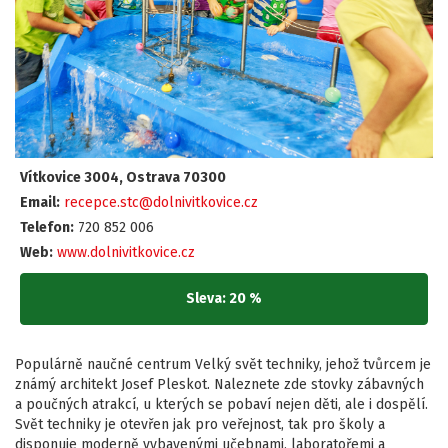
Vítkovice 3004, Ostrava 70300
Email:
recepce.stc@dolnivitkovice.cz
Telefon:
720 852 006
Web:
www.dolnivitkovice.cz
Sleva: 20 %
Populárně naučné centrum Velký svět techniky, jehož tvůrcem je
známý architekt Josef Pleskot. Naleznete zde stovky zábavných
a poučných atrakcí, u kterých se pobaví nejen děti, ale i dospělí.
Svět techniky je otevřen jak pro veřejnost, tak pro školy a
disponuje moderně vybavenými učebnami, laboratořemi a