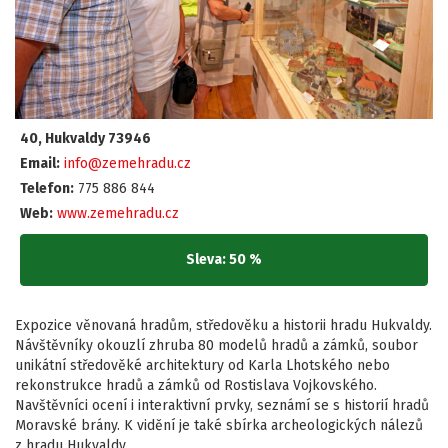
40, Hukvaldy 73946
Email:
info@zemehradu.cz
Telefon:
775 886 844
Web:
www.zemehradu.cz
Sleva: 50 %
Expozice věnovaná hradům, středověku a historii hradu Hukvaldy.
Návštěvníky okouzlí zhruba 80 modelů hradů a zámků, soubor
unikátní středověké architektury od Karla Lhotského nebo
rekonstrukce hradů a zámků od Rostislava Vojkovského.
Navštěvníci ocení i interaktivní prvky, seznámí se s historií hradů
Moravské brány. K vidění je také sbírka archeologických nálezů
z hradu Hukvaldy.