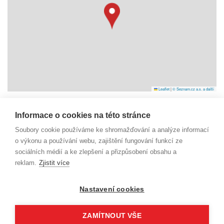
Leaflet
|
© Seznam.cz a.s. a další
Informace o cookies na této stránce
Náměstí Svobody 6
Soubory cookie používáme ke shromažďování a analýze informací
738 01 Frýdek-Místek
IČO: 29392055
o výkonu a používání webu, zajištění fungování funkcí ze
sociálních médií a ke zlepšení a přizpůsobení obsahu a
reklam.
Zjistit více
dm@beskydy-info.cz
Nastavení cookies
PŘIHLÁŠENÍ DO SYSTÉMU
ZAMÍTNOUT VŠE