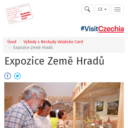
CZ
Úvod
Výhody s Beskydy Valašsko Card
Expozice Země Hradů
Expozice Země Hradů