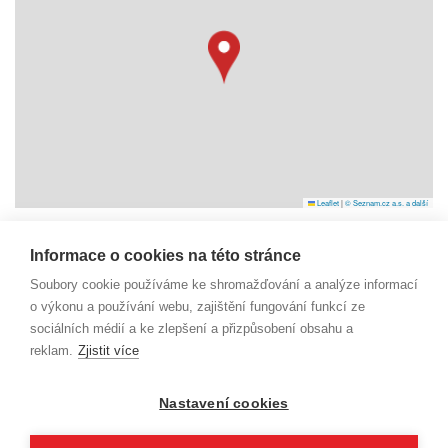
Leaflet
|
© Seznam.cz a.s. a další
Informace o cookies na této stránce
Náměstí Svobody 6
Soubory cookie používáme ke shromažďování a analýze informací
738 01 Frýdek-Místek
IČO: 29392055
o výkonu a používání webu, zajištění fungování funkcí ze
sociálních médií a ke zlepšení a přizpůsobení obsahu a
reklam.
Zjistit více
dm@beskydy-info.cz
Nastavení cookies
PŘIHLÁŠENÍ DO SYSTÉMU