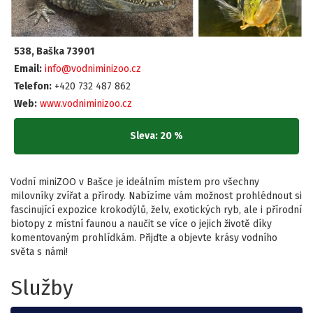
538, Baška 73901
Email:
info@vodniminizoo.cz
Telefon:
+420 732 487 862
Web:
www.vodniminizoo.cz
Sleva: 20 %
Vodní miniZOO v Bašce je ideálním místem pro všechny
milovníky zvířat a přírody. Nabízíme vám možnost prohlédnout si
fascinující expozice krokodýlů, želv, exotických ryb, ale i přírodní
biotopy z místní faunou a naučit se více o jejich životě díky
komentovaným prohlídkám. Přijďte a objevte krásy vodního
světa s námi!
Služby