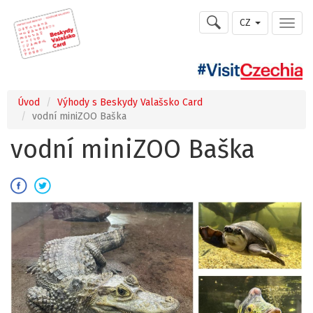
CZ
Úvod
Výhody s Beskydy Valašsko Card
vodní miniZOO Baška
vodní miniZOO Baška