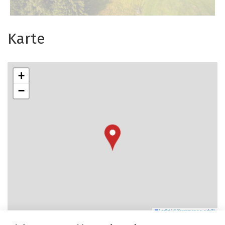
Karte
+
−
Leaflet
|
© Seznam.cz a.s. a další