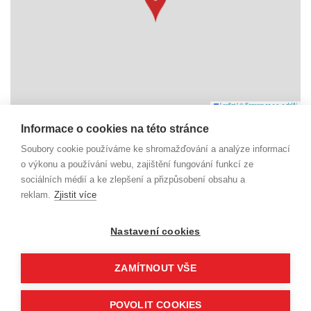
Leaflet
|
© Seznam.cz a.s. a další
Informace o cookies na této stránce
Náměstí Svobody 6
Soubory cookie používáme ke shromažďování a analýze informací
738 01 Frýdek-Místek
o výkonu a používání webu, zajištění fungování funkcí ze
IČO: 29392055
sociálních médií a ke zlepšení a přizpůsobení obsahu a
reklam.
Zjistit více
dm@beskydy-info.cz
Nastavení cookies
ZAMÍTNOUT VŠE
© Destinační management turistické oblasti Beskydy-
POVOLIT COOKIES