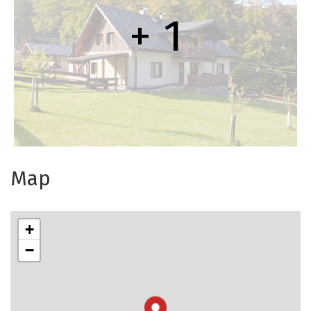
+ 1
Map
+
−