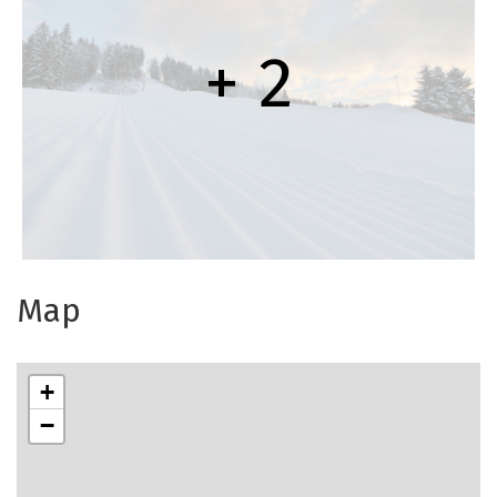
+ 2
Map
+
−