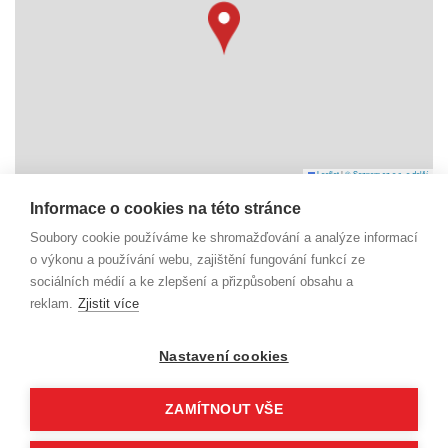
Leaflet
|
© Seznam.cz a.s. a další
Informace o cookies na této stránce
Náměstí Svobody 6
Soubory cookie používáme ke shromažďování a analýze informací
738 01 Frýdek-Místek
o výkonu a používání webu, zajištění fungování funkcí ze
IČO: 29392055
sociálních médií a ke zlepšení a přizpůsobení obsahu a
reklam.
Zjistit více
dm@beskydy-info.cz
Nastavení cookies
ZAMÍTNOUT VŠE