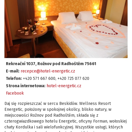
Rekreační 1037, Rožnov pod Radhoštěm 75661
E-mail:
recepce@hotel-energetic.cz
Telefon:
+420 571 667 600, +420 725 077 620
Strona internetowa:
hotel-energetic.cz
Facebook
Daj się rozpieszczać w sercu Beskidów. Wellness Resort
Energetic, położony w spokojnej okolicy, blisko natury, w
miejscowości Rožnov pod Radhoštěm, składa się z
czterogwiazdkowego hotelu Energetic, oficyny Forman, wołoskiej
chaty Kordulka i sali wielofunkcyjnej. Wszystkie usługi, których