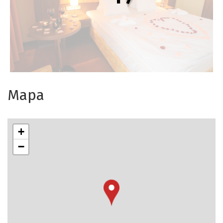
Mapa
+
−