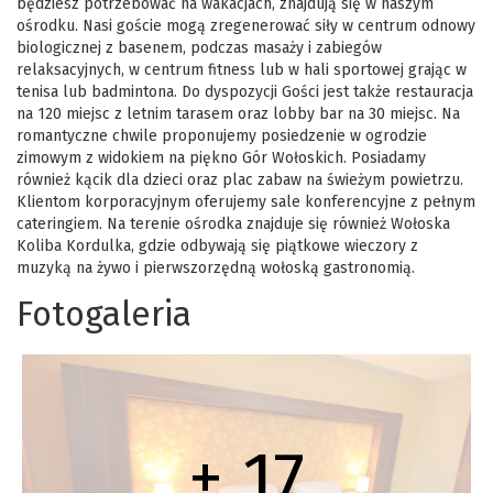
będziesz potrzebować na wakacjach, znajdują się w naszym
ośrodku. Nasi goście mogą zregenerować siły w centrum odnowy
biologicznej z basenem, podczas masaży i zabiegów
relaksacyjnych, w centrum fitness lub w hali sportowej grając w
tenisa lub badmintona. Do dyspozycji Gości jest także restauracja
na 120 miejsc z letnim tarasem oraz lobby bar na 30 miejsc. Na
romantyczne chwile proponujemy posiedzenie w ogrodzie
zimowym z widokiem na piękno Gór Wołoskich. Posiadamy
również kącik dla dzieci oraz plac zabaw na świeżym powietrzu.
Klientom korporacyjnym oferujemy sale konferencyjne z pełnym
cateringiem. Na terenie ośrodka znajduje się również Wołoska
Koliba Kordulka, gdzie odbywają się piątkowe wieczory z
muzyką na żywo i pierwszorzędną wołoską gastronomią.
Fotogaleria
+ 17