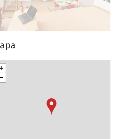
apa
+
−