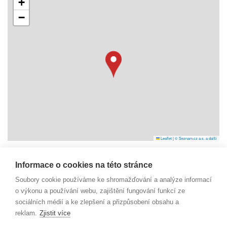
+
−
Leaflet
|
© Seznam.cz a.s. a další
Informace o cookies na této stránce
Náměstí Svobody 6
Soubory cookie používáme ke shromažďování a analýze informací
738 01 Frýdek-Místek
IČO: 29392055
o výkonu a používání webu, zajištění fungování funkcí ze
sociálních médií a ke zlepšení a přizpůsobení obsahu a
reklam.
Zjistit více