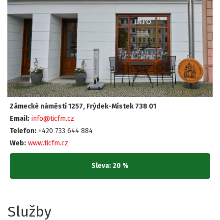
Zámecké náměstí 1257, Frýdek-Místek 738 01
Email:
info@ticfm.cz
Telefon:
+420 733 644 884
Web:
www.ticfm.cz
Sleva: 20 %
Služby